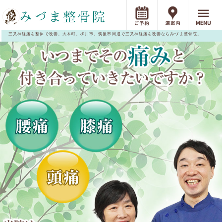
三叉神経痛を整体で改善。大木町、柳川市、筑後市周辺で三叉神経痛を改善ならみづま整骨院。