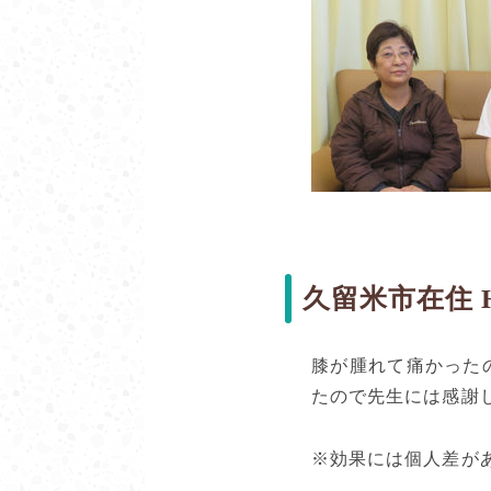
久留米市在住 
膝が腫れて痛かった
たので先生には感謝
※効果には個人差が